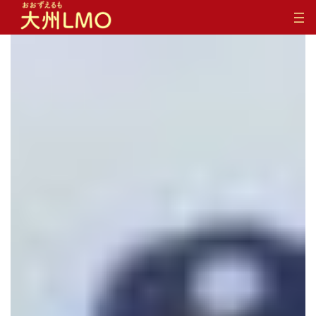
コ
ナ
ン
ビ
テ
ゲ
ン
ー
ツ
シ
へ
ョ
ス
ン
キ
に
ッ
移
プ
動